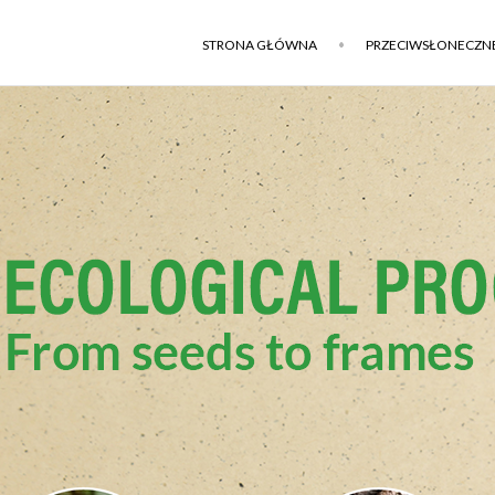
STRONA GŁÓWNA
PRZECIWSŁONECZN