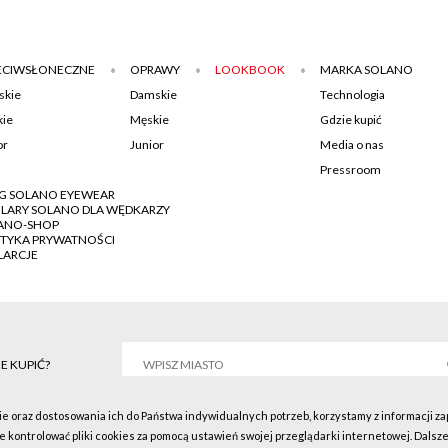
ECIWSŁONECZNE
OPRAWY
LOOKBOOK
MARKA SOLANO
skie
Damskie
Technologia
ie
Męskie
Gdzie kupić
or
Junior
Media o nas
Pressroom
G SOLANO EYEWEAR
LARY SOLANO DLA WĘDKARZY
ANO-SHOP
ITYKA PRYWATNOŚCI
LARCJE
E KUPIĆ?
ie oraz dostosowania ich do Państwa indywidualnych potrzeb, korzystamy z informacji z
ontrolować pliki cookies za pomocą ustawień swojej przeglądarki internetowej. Dalsze
no © 2016 Wszystkie prawa zastrzeżone.