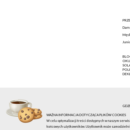
PRZ
Dam
Męsk
Juni
BLO
OKU
SOL
POL
DEK
GDZI
WAŻNA INFORMACJA DOTYCZĄCA PLIKÓW COOKIES
W celu optymalizacji treści dostępnych w naszym serwis
końcowych użytkowników. Użytkownik może samodzielnie k
Sola